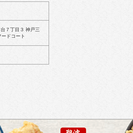
上津台７丁目３ 神戸三
フードコート