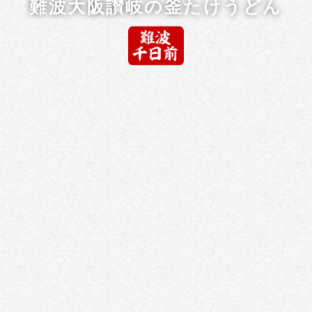
難波大阪讃岐の釜たけうどん